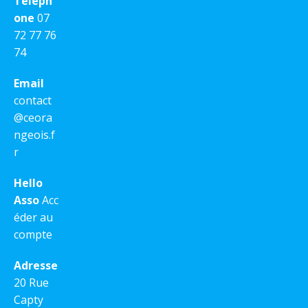
Téléph
one
07
72 77 76
74
Email
contact
@ceora
ngeois.f
r
Hello
Asso
Acc
éder au
compte
Adresse
20 Rue
Capty