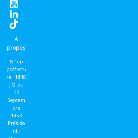
A
propos
N° en
préfectu
re : 1848
J.O. du
17
Septem
bre
1953
Préside
nt :