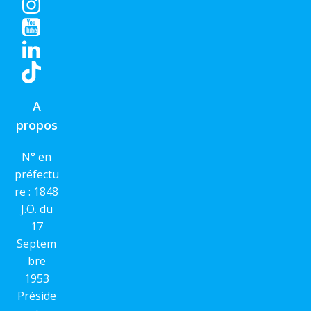
A
propos
N° en
préfectu
re : 1848
J.O. du
17
Septem
bre
1953
Préside